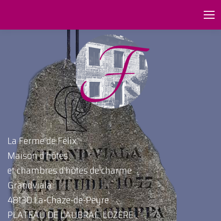
La Ferme de Félix
Maison d’hôtes
et chambres d’hôtes de charme
Grandviala
48130 La-Chaze-de-Peyre
PLATEAU DE L’AUBRAC, LOZÈRE